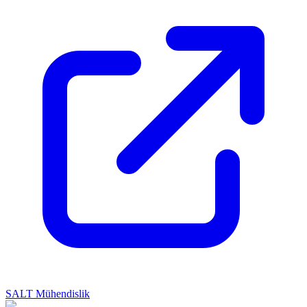
SALT Mühendislik