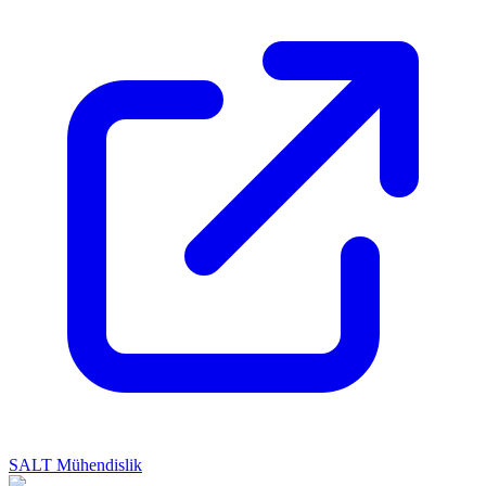
SALT Mühendislik