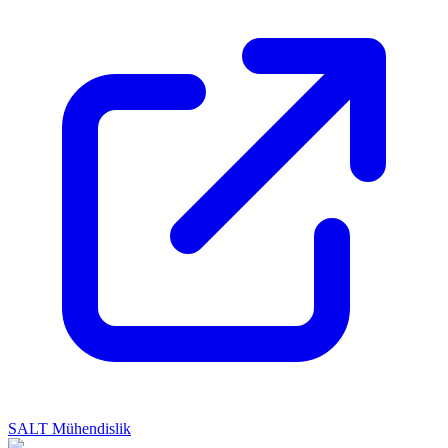
SALT Mühendislik