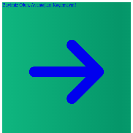
Bayimiz Olun, Avantajları Kaçırmayın!