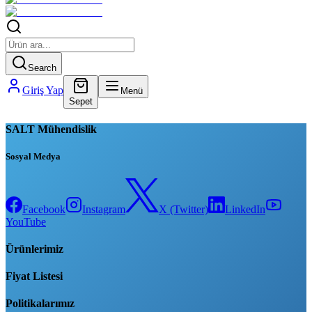
Search
Giriş Yap
Menü
Sepet
SALT Mühendislik
Sosyal Medya
Facebook
Instagram
X (Twitter)
LinkedIn
YouTube
Ürünlerimiz
Fiyat Listesi
Politikalarımız