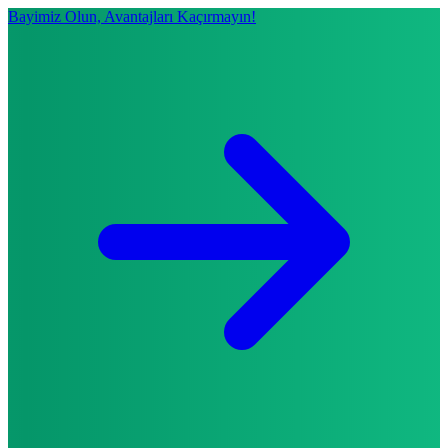
Bayimiz Olun, Avantajları Kaçırmayın!