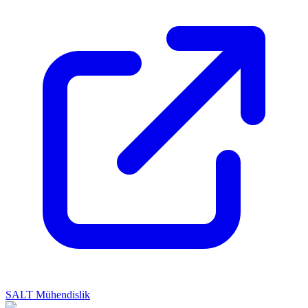
SALT Mühendislik