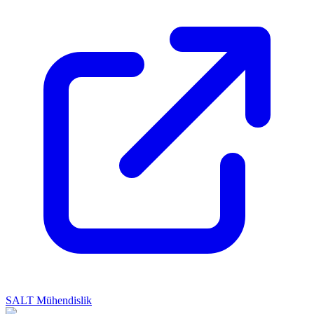
SALT Mühendislik