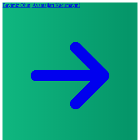
Bayimiz Olun, Avantajları Kaçırmayın!