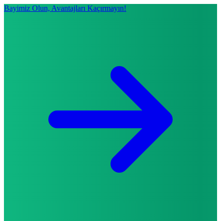
Bayimiz Olun, Avantajları Kaçırmayın!