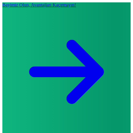
Bayimiz Olun, Avantajları Kaçırmayın!