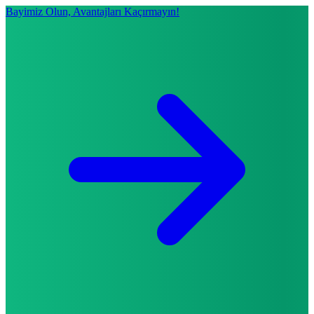
Bayimiz Olun, Avantajları Kaçırmayın!