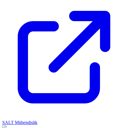
SALT Mühendislik