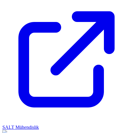
SALT Mühendislik