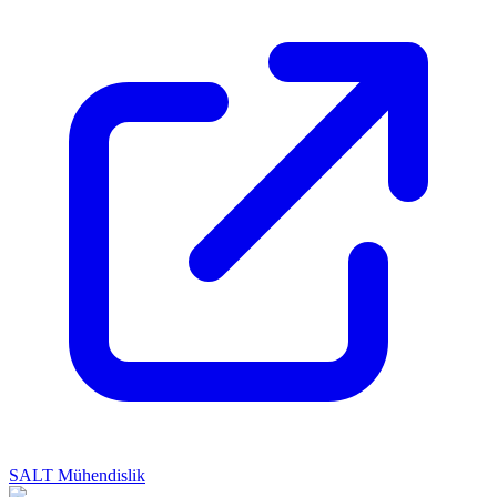
SALT Mühendislik