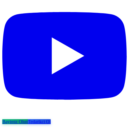
Bayimiz Olun
Tedarikçi Ol