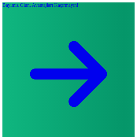
Bayimiz Olun, Avantajları Kaçırmayın!