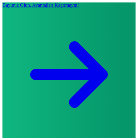
Bayimiz Olun, Avantajları Kaçırmayın!