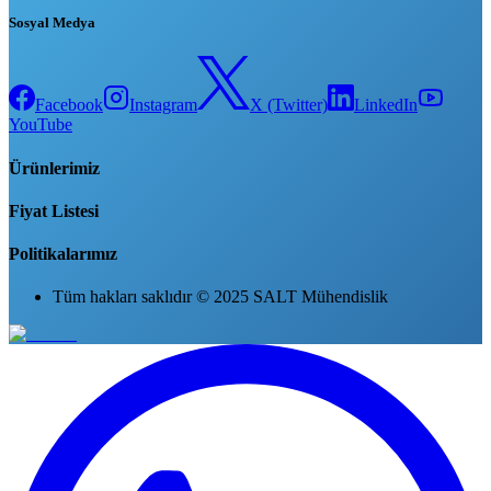
Sosyal Medya
Facebook
Instagram
X (Twitter)
LinkedIn
YouTube
Ürünlerimiz
Fiyat Listesi
Politikalarımız
Tüm hakları saklıdır © 2025 SALT Mühendislik