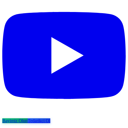
Bayimiz Olun
Tedarikçi Ol