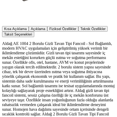
Kısa Açıklama
Açıklama
Fiziksel Özellikler
Teknik Özellikler
Taksit Seçenekleri
Aldağ AE 1004 2 Borulu Gizli Tavan Tipi Fancoil - Sol Bağlantılı,
modern HVAC uygulamaları için geliştirilmiş yüksek verimli bir
iklimlendirme çözümüdür. Gizli tavan tipi tasarımı sayesinde iç
mekân estetiğini korurken güçlü ısıtma ve soğutma performansı
sunar. Özellikle ofis, otel, hastane, AVM ve konut projelerinde
yaygın olarak tercih edilmektedir. 2 borulu sistem yapısı sayesinde
cihaz, tek bir devre üzerinden ısıtma veya soğutma ihtiyacına
yönelik çalışarak ekonomik ve pratik bir kullanım sağlar. Bu yapı,
sistemin daha sade kurulmasına ve enerji verimliliğinin artırılmasına
katkı sunar. Sol bağlantılı tasarımı ise tesisat uygulamalarında montaj
kolaylığı sağlayarak proje esnekliğini artırır. Aldağ gizli tavan tipi
fancoil sistemi, sessiz çalışma özelliği ile iç mekân konforunu üst
seviyeye taşır. Özellikle insan yoğunluğunun fazla olduğu alanlarda
rahatsızlık vermeden çalışarak ideal bir iklimlendirme deneyimi
sunar. Homojen hava dağılımı sayesinde ortam içerisinde dengeli
sıcaklık kontrolü sağlar. Aldağ 2 Borulu Gizli Tavan Tipi Fancoil