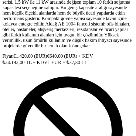
serisi, 1,5 kW ile 11 kW arasında değişen toplam 10 farklı soğutma
kapasitesi seçeneğine sahiptir. Bu geniş kapasite aralığı sayesinde
hem küçük ölçekli alanlarda hem de büyük ticari yapılarda etkin
performans gösterir. Kompakt gövde yapısı sayesinde tavan içine
kolayca entegre edilir. Aldağ AE 1004 fancoil sistemi; ofis binaları,
oteller, hastaneler, alışveriş merkezleri, rezidanslar ve ticari yapılar
gibi farklı kullanım alanları için uygun bir çözümdür. Yüksek
verimlilik, uzun ömürlü kullanım ve düşük bakım ihtiyacı sayesinde
projelerde güvenilir bir tercih olarak öne çıkar.
Fiyat:
€
1.420,00
(
EUR
)
€
640,00
(
EUR
) + KDV
₺
24.192,00
TL + KDV
1
EUR
= ₺
37,80
TL