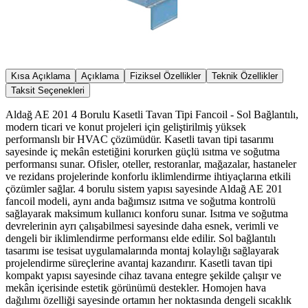
Kısa Açıklama
Açıklama
Fiziksel Özellikler
Teknik Özellikler
Taksit Seçenekleri
Aldağ AE 201 4 Borulu Kasetli Tavan Tipi Fancoil - Sol Bağlantılı,
modern ticari ve konut projeleri için geliştirilmiş yüksek
performanslı bir HVAC çözümüdür. Kasetli tavan tipi tasarımı
sayesinde iç mekân estetiğini korurken güçlü ısıtma ve soğutma
performansı sunar. Ofisler, oteller, restoranlar, mağazalar, hastaneler
ve rezidans projelerinde konforlu iklimlendirme ihtiyaçlarına etkili
çözümler sağlar. 4 borulu sistem yapısı sayesinde Aldağ AE 201
fancoil modeli, aynı anda bağımsız ısıtma ve soğutma kontrolü
sağlayarak maksimum kullanıcı konforu sunar. Isıtma ve soğutma
devrelerinin ayrı çalışabilmesi sayesinde daha esnek, verimli ve
dengeli bir iklimlendirme performansı elde edilir. Sol bağlantılı
tasarımı ise tesisat uygulamalarında montaj kolaylığı sağlayarak
projelendirme süreçlerine avantaj kazandırır. Kasetli tavan tipi
kompakt yapısı sayesinde cihaz tavana entegre şekilde çalışır ve
mekân içerisinde estetik görünümü destekler. Homojen hava
dağılımı özelliği sayesinde ortamın her noktasında dengeli sıcaklık