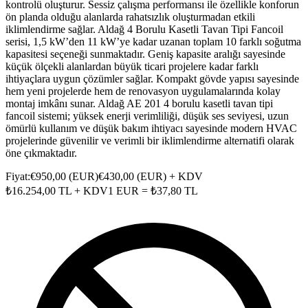
kontrolü oluşturur. Sessiz çalışma performansı ile özellikle konforun
ön planda olduğu alanlarda rahatsızlık oluşturmadan etkili
iklimlendirme sağlar. Aldağ 4 Borulu Kasetli Tavan Tipi Fancoil
serisi, 1,5 kW’den 11 kW’ye kadar uzanan toplam 10 farklı soğutma
kapasitesi seçeneği sunmaktadır. Geniş kapasite aralığı sayesinde
küçük ölçekli alanlardan büyük ticari projelere kadar farklı
ihtiyaçlara uygun çözümler sağlar. Kompakt gövde yapısı sayesinde
hem yeni projelerde hem de renovasyon uygulamalarında kolay
montaj imkânı sunar. Aldağ AE 201 4 borulu kasetli tavan tipi
fancoil sistemi; yüksek enerji verimliliği, düşük ses seviyesi, uzun
ömürlü kullanım ve düşük bakım ihtiyacı sayesinde modern HVAC
projelerinde güvenilir ve verimli bir iklimlendirme alternatifi olarak
öne çıkmaktadır.
Fiyat:
€
950,00
(
EUR
)
€
430,00
(
EUR
) + KDV
₺
16.254,00
TL + KDV
1
EUR
= ₺
37,80
TL