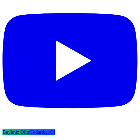
Bayimiz Olun
Tedarikçi Ol