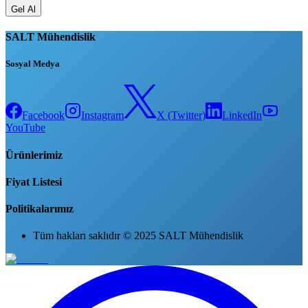
Gel Al
SALT Mühendislik
Sosyal Medya
Facebook
Instagram
X (Twitter)
LinkedIn
YouTube
Ürünlerimiz
Fiyat Listesi
Politikalarımız
Tüm hakları saklıdır © 2025 SALT Mühendislik