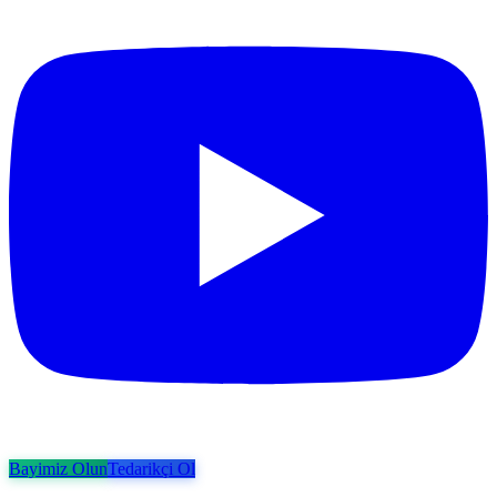
Bayimiz Olun
Tedarikçi Ol