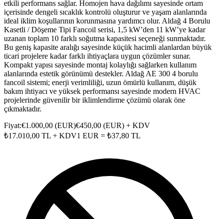
etkili performans sağlar. Homojen hava dağılımı sayesinde ortam
içerisinde dengeli sıcaklık kontrolü oluşturur ve yaşam alanlarında
ideal iklim koşullarının korunmasına yardımcı olur. Aldağ 4 Borulu
Kasetli / Döşeme Tipi Fancoil serisi, 1,5 kW’den 11 kW’ye kadar
uzanan toplam 10 farklı soğutma kapasitesi seçeneği sunmaktadır.
Bu geniş kapasite aralığı sayesinde küçük hacimli alanlardan büyük
ticari projelere kadar farklı ihtiyaçlara uygun çözümler sunar.
Kompakt yapısı sayesinde montaj kolaylığı sağlarken kullanım
alanlarında estetik görünümü destekler. Aldağ AE 300 4 borulu
fancoil sistemi; enerji verimliliği, uzun ömürlü kullanım, düşük
bakım ihtiyacı ve yüksek performansı sayesinde modern HVAC
projelerinde güvenilir bir iklimlendirme çözümü olarak öne
çıkmaktadır.
Fiyat:
€
1.000,00
(
EUR
)
€
450,00
(
EUR
) + KDV
₺
17.010,00
TL + KDV
1
EUR
= ₺
37,80
TL