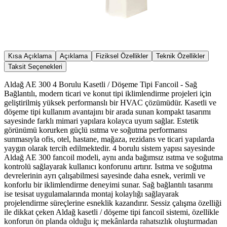
Kısa Açıklama
Açıklama
Fiziksel Özellikler
Teknik Özellikler
Taksit Seçenekleri
Aldağ AE 300 4 Borulu Kasetli / Döşeme Tipi Fancoil - Sağ
Bağlantılı, modern ticari ve konut tipi iklimlendirme projeleri için
geliştirilmiş yüksek performanslı bir HVAC çözümüdür. Kasetli ve
döşeme tipi kullanım avantajını bir arada sunan kompakt tasarımı
sayesinde farklı mimari yapılara kolayca uyum sağlar. Estetik
görünümü korurken güçlü ısıtma ve soğutma performansı
sunmasıyla ofis, otel, hastane, mağaza, rezidans ve ticari yapılarda
yaygın olarak tercih edilmektedir. 4 borulu sistem yapısı sayesinde
Aldağ AE 300 fancoil modeli, aynı anda bağımsız ısıtma ve soğutma
kontrolü sağlayarak kullanıcı konforunu artırır. Isıtma ve soğutma
devrelerinin ayrı çalışabilmesi sayesinde daha esnek, verimli ve
konforlu bir iklimlendirme deneyimi sunar. Sağ bağlantılı tasarımı
ise tesisat uygulamalarında montaj kolaylığı sağlayarak
projelendirme süreçlerine esneklik kazandırır. Sessiz çalışma özelliği
ile dikkat çeken Aldağ kasetli / döşeme tipi fancoil sistemi, özellikle
konforun ön planda olduğu iç mekânlarda rahatsızlık oluşturmadan