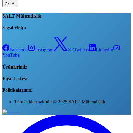
Gel Al
SALT Mühendislik
Sosyal Medya
Facebook
Instagram
X (Twitter)
LinkedIn
YouTube
Ürünlerimiz
Fiyat Listesi
Politikalarımız
Tüm hakları saklıdır © 2025 SALT Mühendislik