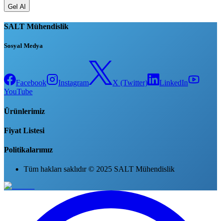
Gel Al
SALT Mühendislik
Sosyal Medya
Facebook
Instagram
X (Twitter)
LinkedIn
YouTube
Ürünlerimiz
Fiyat Listesi
Politikalarımız
Tüm hakları saklıdır © 2025 SALT Mühendislik