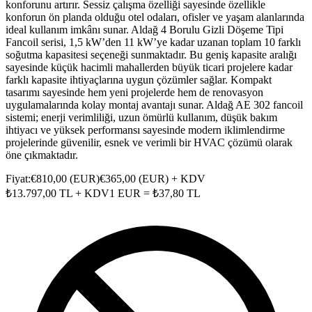
konforunu artırır. Sessiz çalışma özelliği sayesinde özellikle
konforun ön planda olduğu otel odaları, ofisler ve yaşam alanlarında
ideal kullanım imkânı sunar. Aldağ 4 Borulu Gizli Döşeme Tipi
Fancoil serisi, 1,5 kW’den 11 kW’ye kadar uzanan toplam 10 farklı
soğutma kapasitesi seçeneği sunmaktadır. Bu geniş kapasite aralığı
sayesinde küçük hacimli mahallerden büyük ticari projelere kadar
farklı kapasite ihtiyaçlarına uygun çözümler sağlar. Kompakt
tasarımı sayesinde hem yeni projelerde hem de renovasyon
uygulamalarında kolay montaj avantajı sunar. Aldağ AE 302 fancoil
sistemi; enerji verimliliği, uzun ömürlü kullanım, düşük bakım
ihtiyacı ve yüksek performansı sayesinde modern iklimlendirme
projelerinde güvenilir, esnek ve verimli bir HVAC çözümü olarak
öne çıkmaktadır.
Fiyat:
€
810,00
(
EUR
)
€
365,00
(
EUR
) + KDV
₺
13.797,00
TL + KDV
1
EUR
= ₺
37,80
TL