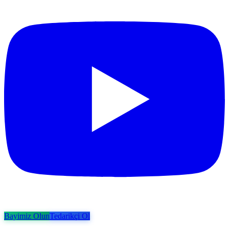
Bayimiz Olun
Tedarikçi Ol