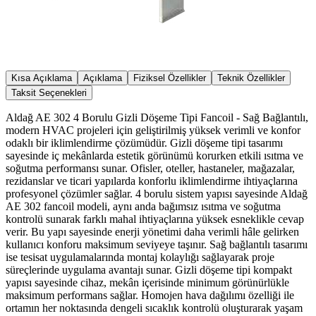
Kısa Açıklama
Açıklama
Fiziksel Özellikler
Teknik Özellikler
Taksit Seçenekleri
Aldağ AE 302 4 Borulu Gizli Döşeme Tipi Fancoil - Sağ Bağlantılı,
modern HVAC projeleri için geliştirilmiş yüksek verimli ve konfor
odaklı bir iklimlendirme çözümüdür. Gizli döşeme tipi tasarımı
sayesinde iç mekânlarda estetik görünümü korurken etkili ısıtma ve
soğutma performansı sunar. Ofisler, oteller, hastaneler, mağazalar,
rezidanslar ve ticari yapılarda konforlu iklimlendirme ihtiyaçlarına
profesyonel çözümler sağlar. 4 borulu sistem yapısı sayesinde Aldağ
AE 302 fancoil modeli, aynı anda bağımsız ısıtma ve soğutma
kontrolü sunarak farklı mahal ihtiyaçlarına yüksek esneklikle cevap
verir. Bu yapı sayesinde enerji yönetimi daha verimli hâle gelirken
kullanıcı konforu maksimum seviyeye taşınır. Sağ bağlantılı tasarımı
ise tesisat uygulamalarında montaj kolaylığı sağlayarak proje
süreçlerinde uygulama avantajı sunar. Gizli döşeme tipi kompakt
yapısı sayesinde cihaz, mekân içerisinde minimum görünürlükle
maksimum performans sağlar. Homojen hava dağılımı özelliği ile
ortamın her noktasında dengeli sıcaklık kontrolü oluşturarak yaşam