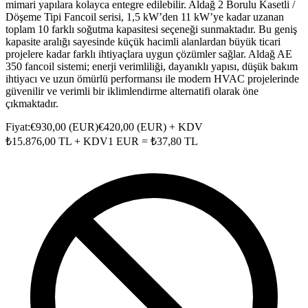
mimari yapılara kolayca entegre edilebilir. Aldağ 2 Borulu Kasetli /
Döşeme Tipi Fancoil serisi, 1,5 kW’den 11 kW’ye kadar uzanan
toplam 10 farklı soğutma kapasitesi seçeneği sunmaktadır. Bu geniş
kapasite aralığı sayesinde küçük hacimli alanlardan büyük ticari
projelere kadar farklı ihtiyaçlara uygun çözümler sağlar. Aldağ AE
350 fancoil sistemi; enerji verimliliği, dayanıklı yapısı, düşük bakım
ihtiyacı ve uzun ömürlü performansı ile modern HVAC projelerinde
güvenilir ve verimli bir iklimlendirme alternatifi olarak öne
çıkmaktadır.
Fiyat:
€
930,00
(
EUR
)
€
420,00
(
EUR
) + KDV
₺
15.876,00
TL + KDV
1
EUR
= ₺
37,80
TL