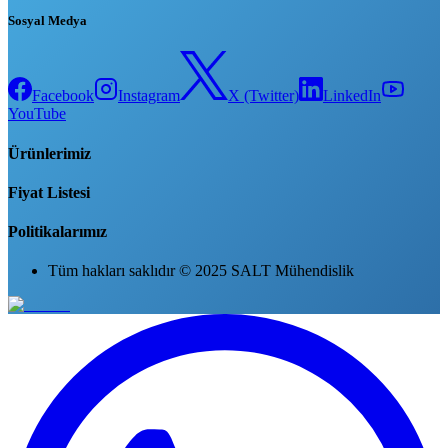
Sosyal Medya
Facebook
Instagram
X (Twitter)
LinkedIn
YouTube
Ürünlerimiz
Fiyat Listesi
Politikalarımız
Tüm hakları saklıdır © 2025 SALT Mühendislik