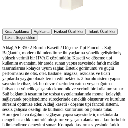
Kısa Açıklama
Açıklama
Fiziksel Özellikler
Teknik Özellikler
Taksit Seçenekleri
Aldağ AE 350 2 Borulu Kasetli / Döşeme Tipi Fancoil - Sağ
Bağlantılı, modern iklimlendirme ihtiyaçlarına yönelik geliştirilmiş
yüksek verimli bir HVAC çözümüdür. Kasetli ve döşeme tipi
kullanım avantajını bir arada sunan yapısı sayesinde farklı mekân
tasarımlarına kolayca uyum sağlar. Estetik görünümü ve güçlü
performansı ile ofis, otel, hastane, mağaza, rezidans ve ticari
yapılarda yaygın olarak tercih edilmektedir. 2 borulu sistem yapısı
sayesinde cihaz, tek bir devre üzerinden ısıtma veya soğutma
ihtiyacına yönelik çalışarak ekonomik ve verimli bir kullanım sunar.
Sağ bağlantılı tasarımı ise tesisat uygulamalarında montaj kolaylığı
sağlayarak projelendirme süreçlerinde esneklik oluşturur ve kurulum
süresini optimize eder. Aldağ kasetli / döşeme tipi fancoil sistemi,
sessiz çalışma özelliği ile kullanıcı konforunu ön planda tutar.
Homojen hava dağılımı sağlayan yapısı sayesinde iç mekânlarda
dengeli sıcaklık kontrolü oluşturur ve yaşam alanlarında konforlu bir
iklimlendirme deneyimi sunar. Kompakt tasarımı sayesinde farklı