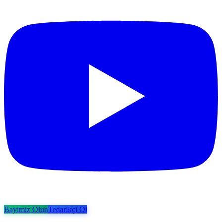
Bayimiz Olun
Tedarikçi Ol