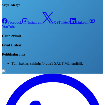
Sosyal Medya
Facebook
Instagram
X (Twitter)
LinkedIn
YouTube
Ürünlerimiz
Fiyat Listesi
Politikalarımız
Tüm hakları saklıdır © 2025 SALT Mühendislik