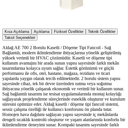
Kısa Açıklama
Açıklama
Fiziksel Özellikler
Teknik Özellikler
Taksit Seçenekleri
Aldağ AE 700 2 Borulu Kasetli / Döşeme Tipi Fancoil - Sağ
Bağlantılı, modern iklimlendirme ihtiyaçlarına yönelik geliştirilmiş
yüksek verimli bir HVAC çözümüdür. Kasetli ve döşeme tipi
kullanım avantajını bir arada sunan yapısı sayesinde farklı mekân
tasarımlarına kolayca uyum sağlar. Estetik görünümü ve güçlü
performansı ile ofis, otel, hastane, mağaza, rezidans ve ticari
yapılarda yaygın olarak tercih edilmektedir. 2 borulu sistem yapısı
sayesinde cihaz, tek bir devre üzerinden ısıtma veya soğutma
ihtiyacına yönelik çalışarak ekonomik ve verimli bir kullanım sunar.
Sağ bağlantılı tasarımı ise tesisat uygulamalarında montaj kolaylığı
sağlayarak projelendirme süreçlerinde esneklik oluşturur ve kurulum
süresini optimize eder. Aldağ kasetli / döşeme tipi fancoil sistemi,
sessiz çalışma özelliği ile kullanıcı konforunu ön planda tutar.
Homojen hava dağılımı sağlayan yapısı sayesinde iç mekânlarda
dengeli sıcaklık kontrolü oluşturur ve yaşam alanlarında konforlu bir
iklimlendirme deneyimi sunar. Kompakt tasarımı sayesinde farklı