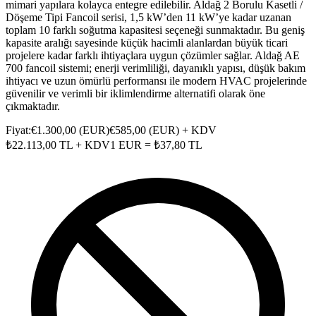
mimari yapılara kolayca entegre edilebilir. Aldağ 2 Borulu Kasetli /
Döşeme Tipi Fancoil serisi, 1,5 kW’den 11 kW’ye kadar uzanan
toplam 10 farklı soğutma kapasitesi seçeneği sunmaktadır. Bu geniş
kapasite aralığı sayesinde küçük hacimli alanlardan büyük ticari
projelere kadar farklı ihtiyaçlara uygun çözümler sağlar. Aldağ AE
700 fancoil sistemi; enerji verimliliği, dayanıklı yapısı, düşük bakım
ihtiyacı ve uzun ömürlü performansı ile modern HVAC projelerinde
güvenilir ve verimli bir iklimlendirme alternatifi olarak öne
çıkmaktadır.
Fiyat:
€
1.300,00
(
EUR
)
€
585,00
(
EUR
) + KDV
₺
22.113,00
TL + KDV
1
EUR
= ₺
37,80
TL