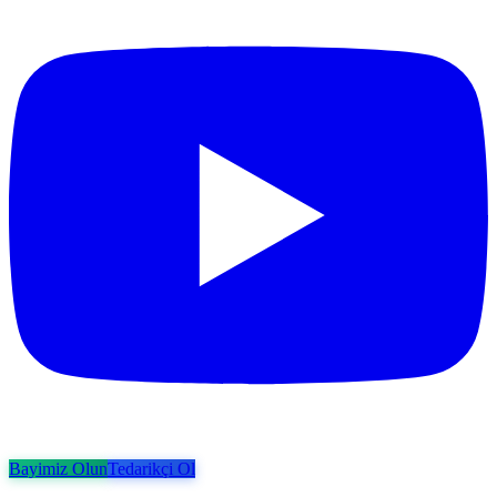
Bayimiz Olun
Tedarikçi Ol