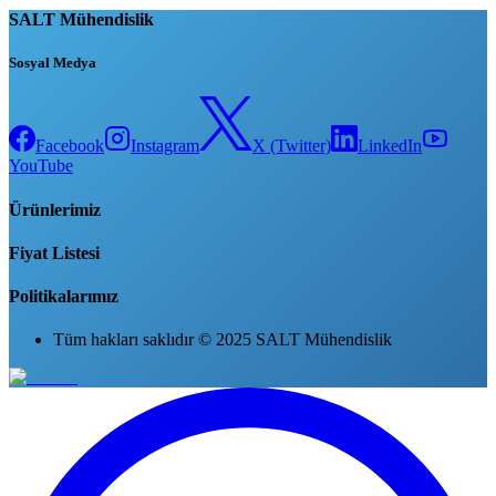
SALT Mühendislik
Sosyal Medya
Facebook
Instagram
X (Twitter)
LinkedIn
YouTube
Ürünlerimiz
Fiyat Listesi
Politikalarımız
Tüm hakları saklıdır © 2025 SALT Mühendislik