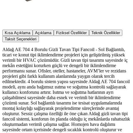
Kısa Açıklama
Açıklama
Fiziksel Özellikler
Teknik Özellikler
Taksit Seçenekleri
Aldağ AE 704 4 Borulu Gizli Tavan Tipi Fancoil - Sol Bağlantılı,
ticari ve konut tipi iklimlendirme projeleri için geliştirilmiş yüksek
verimli bir HVAC çözümüdür. Gizli tavan tipi tasarımı sayesinde iç
mekân estetiğini korurken güçlü ve dengeli bir iklimlendirme
performansı sunar. Ofisler, oteller, hastaneler, AVM’ler ve rezidans
projeleri gibi farklı kullanım alanlarında yaygın olarak tercih
edilmektedir. 4 borulu sistem yapısı sayesinde Aldağ AE 704 fancoil
modeli, aynı anda bağımsız ısıtma ve soğutma kontrolü sağlayarak
kullanıcı konforunu artırır. Isıtma ve soğutma hatlarının ayrı
çalışabilmesi sayesinde daha esnek ve verimli bir iklimlendirme
çözümü sunar. Sol bağlantılı tasarımı ise tesisat uygulamalarında
montaj kolaylığı sağlayarak projelendirme süreçlerinde avantaj
oluşturur. Sessiz çalışma özelliği ile öne çıkan Aldağ gizli tavan tipi
fancoil sistemi, konforun ön planda olduğu iç mekânlarda rahatsızlık
oluşturmadan verimli çalışma sağlar. Homojen hava dağılımı
sayesinde ortam içerisinde dengeli sıcaklık kontrolü oluşturur ve