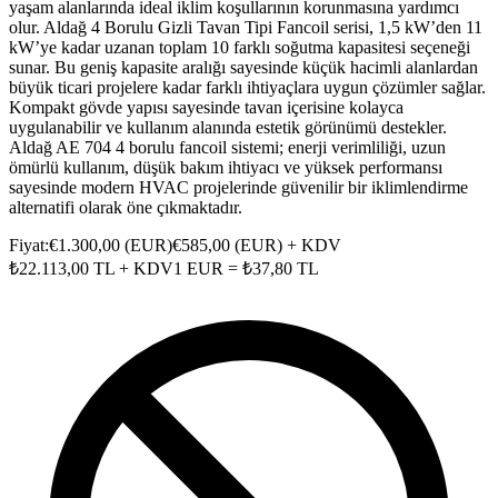
yaşam alanlarında ideal iklim koşullarının korunmasına yardımcı
olur. Aldağ 4 Borulu Gizli Tavan Tipi Fancoil serisi, 1,5 kW’den 11
kW’ye kadar uzanan toplam 10 farklı soğutma kapasitesi seçeneği
sunar. Bu geniş kapasite aralığı sayesinde küçük hacimli alanlardan
büyük ticari projelere kadar farklı ihtiyaçlara uygun çözümler sağlar.
Kompakt gövde yapısı sayesinde tavan içerisine kolayca
uygulanabilir ve kullanım alanında estetik görünümü destekler.
Aldağ AE 704 4 borulu fancoil sistemi; enerji verimliliği, uzun
ömürlü kullanım, düşük bakım ihtiyacı ve yüksek performansı
sayesinde modern HVAC projelerinde güvenilir bir iklimlendirme
alternatifi olarak öne çıkmaktadır.
Fiyat:
€
1.300,00
(
EUR
)
€
585,00
(
EUR
) + KDV
₺
22.113,00
TL + KDV
1
EUR
= ₺
37,80
TL