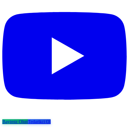
Bayimiz Olun
Tedarikçi Ol