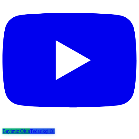
Bayimiz Olun
Tedarikçi Ol