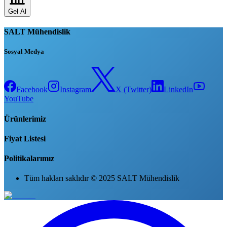
Gel Al
SALT Mühendislik
Sosyal Medya
Facebook
Instagram
X (Twitter)
LinkedIn
YouTube
Ürünlerimiz
Fiyat Listesi
Politikalarımız
Tüm hakları saklıdır © 2025 SALT Mühendislik