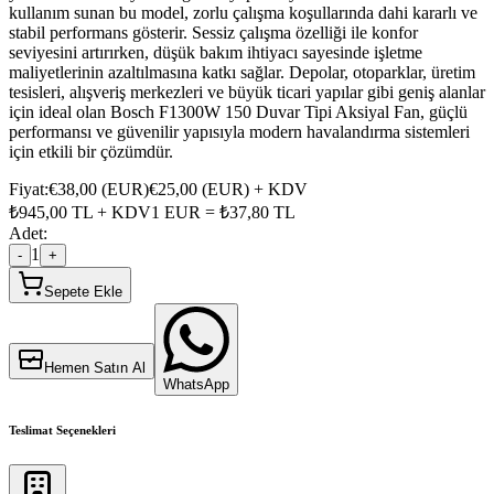
kullanım sunan bu model, zorlu çalışma koşullarında dahi kararlı ve
stabil performans gösterir. Sessiz çalışma özelliği ile konfor
seviyesini artırırken, düşük bakım ihtiyacı sayesinde işletme
maliyetlerinin azaltılmasına katkı sağlar. Depolar, otoparklar, üretim
tesisleri, alışveriş merkezleri ve büyük ticari yapılar gibi geniş alanlar
için ideal olan Bosch F1300W 150 Duvar Tipi Aksiyal Fan, güçlü
performansı ve güvenilir yapısıyla modern havalandırma sistemleri
için etkili bir çözümdür.
Fiyat:
€
38,00
(
EUR
)
€
25,00
(
EUR
) + KDV
₺
945,00
TL + KDV
1
EUR
= ₺
37,80
TL
Adet:
1
-
+
Sepete Ekle
Hemen Satın Al
WhatsApp
Teslimat Seçenekleri