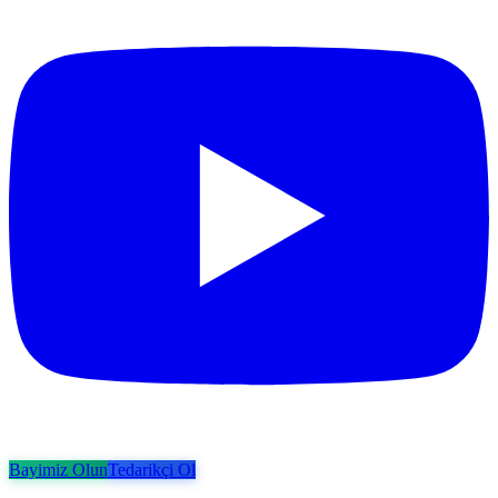
Bayimiz Olun
Tedarikçi Ol