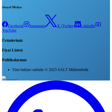
Sosyal Medya
Facebook
Instagram
X (Twitter)
LinkedIn
YouTube
Ürünlerimiz
Fiyat Listesi
Politikalarımız
Tüm hakları saklıdır © 2025 SALT Mühendislik