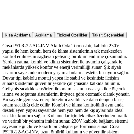
Kısa Açıklama
Açıklama
Fiziksel Özellikler
Taksit Seçenekleri
Cosa P5TR-22-AC-INV Akıllı Oda Termostatı, kablolu 230V
yapısı ile hem kombi hem de klima sistemlerinin tek merkezden
kontrol edilmesini sağlayan gelişmiş bir iklimlendirme çözümüdür.
Yerden ısıtma, kombi ve klima sistemleri ile uyumlu çalışarak iç
mekânlarda yüksek konfor ve enerji verimliliği sunar. Şık siyah
tasarımı sayesinde modern yaşam alanlarına estetik bir uyum sağlar.
Duvar tipi kablolu montaj yapısı ile stabil ve kesintisiz iletişim
sunarak sistemin güvenilir şekilde çalışmasına katkıda bulunur.
Gelişmiş sıcaklık sensörleri ile ortam ısısını hassas şekilde ölçerek
ısıtma ve soğutma sistemlerini ihtiyaca göre otomatik olarak yönetir.
Bu sayede gereksiz enerji tüketimi azaltılır ve daha dengeli bir iç
ortam sıcaklığı elde edilir. Kombi ve klima kontrolünü aynı anda
destekleyen yapısı sayesinde hem yaz hem de kış aylarında ideal
sıcaklık konforu sağlar. Kullanıcılar için tek cihaz üzerinden pratik
ve verimli bir yönetim imkânı sunar. 230V kablolu bağlantı sistemi
sayesinde güçlü ve kararlı bir çalışma performansı sunan Cosa
P5TR-22-AC-INV, uzun ömürlü kullanım ve güvenilir sistem