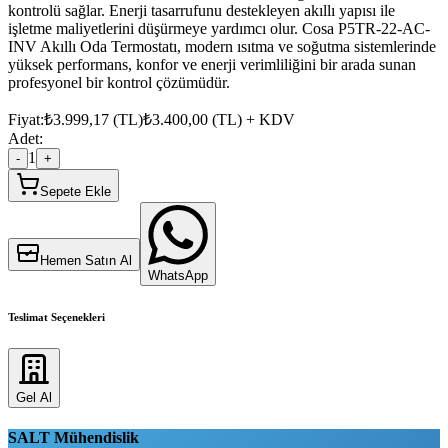
kontrolü sağlar. Enerji tasarrufunu destekleyen akıllı yapısı ile
işletme maliyetlerini düşürmeye yardımcı olur. Cosa P5TR-22-AC-
INV Akıllı Oda Termostatı, modern ısıtma ve soğutma sistemlerinde
yüksek performans, konfor ve enerji verimliliğini bir arada sunan
profesyonel bir kontrol çözümüdür.
Fiyat:
₺
3.999,17
(
TL
)
₺
3.400,00
(
TL
) + KDV
Adet:
1
-
+
Sepete Ekle
Hemen Satın Al
WhatsApp
Teslimat Seçenekleri
Gel Al
SALT Mühendislik