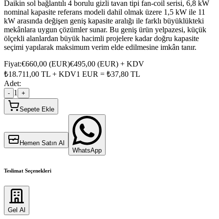
Daikin sol bağlantılı 4 borulu gizli tavan tipi fan-coil serisi, 6,8 kW
nominal kapasite referans modeli dahil olmak üzere 1,5 kW ile 11
kW arasında değişen geniş kapasite aralığı ile farklı büyüklükteki
mekânlara uygun çözümler sunar. Bu geniş ürün yelpazesi, küçük
ölçekli alanlardan büyük hacimli projelere kadar doğru kapasite
seçimi yapılarak maksimum verim elde edilmesine imkân tanır.
Fiyat:
€
660,00
(
EUR
)
€
495,00
(
EUR
) + KDV
₺
18.711,00
TL + KDV
1
EUR
= ₺
37,80
TL
Adet:
1
-
+
Sepete Ekle
Hemen Satın Al
WhatsApp
Teslimat Seçenekleri
Gel Al