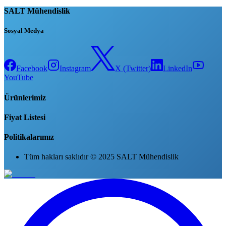
SALT Mühendislik
Sosyal Medya
Facebook
Instagram
X (Twitter)
LinkedIn
YouTube
Ürünlerimiz
Fiyat Listesi
Politikalarımız
Tüm hakları saklıdır © 2025 SALT Mühendislik