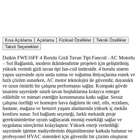
Kısa Açıklama
Açıklama
Fiziksel Özellikler
Teknik Özellikler
Taksit Seçenekleri
Daikin FWE16FF 4 Borulu Gizli Tavan Tipi Fancoil - AC Motorlu
– Sol Bağlantılı, modern iklimlendirme projeleri için geliştirilmiş
yüksek verimli gizli tavan tipi fan-coil ünitesidir. 4 borulu sistem
yapısı sayesinde aynı anda ısıtma ve soğutma ihtiyaçlarına esnek ve
hızlı çözüm sunarken, AC motor teknolojisi ile güvenilir, dayanıklı
ve uzun ömürlü bir çalışma performansı sağlar. Kompakt gövde
tasarımı sayesinde sınırlı tavan boşluklarına kolayca entegre
edilebilir ve mimari estetiğin korunmasına katkı sağlar. Sessiz
çalışma özelliği ve homojen hava dağılımı ile otel, ofis, rezidans,
hastane, mağaza ve benzeri yaşam alanlarında yüksek iç mekân
konforu sunar. Sol bağlantı seçeneği, farklı mekanik proje
gereksinimlerine uyum sağlayarak montaj esnekliği sağlar ve
uygulama süreçlerini kolaylaştırır. Yüksek enerji verimliliği
sayesinde işletme maliyetlerinin düşürülmesine katkıda bulunur ve
profesyonel HVAC sistemleri için güvenilir bir çözüm oluşturur.