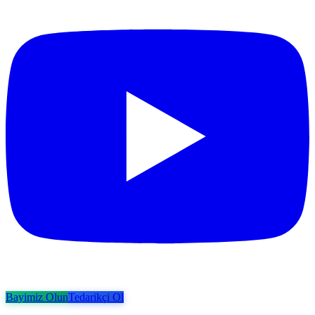
Bayimiz Olun
Tedarikçi Ol