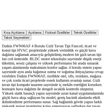
Kısa Açıklama
Açıklama
Fiziksel Özellikler
Teknik Özellikler
Taksit Seçenekleri
Daikin FWN06AF 4 Borulu Gizli Tavan Tipi Fancoil, ticari ve
konut tipi HVAC projelerinde yüksek verimlilik ve güçlü hava
dağılımı sağlamak amacıyla geliştirilmiş modern bir gizli tavan tipi
fan coil ünitesidir. BLDC motor teknolojisi sayesinde düşük enerji
tüketimi, sessiz çalışma ve yüksek performansı bir arada sunarak
yaşam alanlarında maksimum konfor sağlar. 4 borulu sistem yapısı
sayesinde aynı anda bağımsız ısıtma ve soğutma ihtiyaçlarına cevap
verebilen Daikin FWN06AF, özellikle otel, ofis, rezidans, mağaza
ve çok zonlu ticari projelerde esnek kullanım avantajı sunar. Gizli
tavan tipi kompakt tasarımı sayesinde iç mekân estetiğini korurken
homojen hava dağılımı ile dengeli sıcaklık kontrolü oluşturur.
Yüksek statik basınçlı yapısı sayesinde uzun kanal uygulamalarında
güçlü hava akışı sağlayan bu model, geniş hacimli alanlarda etkili
iklimlendirme performansı sunar. Sağ bağlantılı gövde yapısı farklı
mekanik tesisat projelerine kolay entegrasyon sağlarken dar tavan