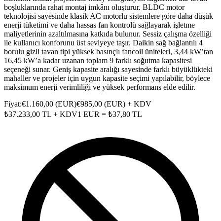
boşluklarında rahat montaj imkânı oluşturur. BLDC motor
teknolojisi sayesinde klasik AC motorlu sistemlere göre daha düşük
enerji tüketimi ve daha hassas fan kontrolü sağlayarak işletme
maliyetlerinin azaltılmasına katkıda bulunur. Sessiz çalışma özelliği
ile kullanıcı konforunu üst seviyeye taşır. Daikin sağ bağlantılı 4
borulu gizli tavan tipi yüksek basınçlı fancoil üniteleri, 3,44 kW’tan
16,45 kW’a kadar uzanan toplam 9 farklı soğutma kapasitesi
seçeneği sunar. Geniş kapasite aralığı sayesinde farklı büyüklükteki
mahaller ve projeler için uygun kapasite seçimi yapılabilir, böylece
maksimum enerji verimliliği ve yüksek performans elde edilir.
Fiyat:
€
1.160,00
(
EUR
)
€
985,00
(
EUR
) + KDV
₺
37.233,00
TL + KDV
1
EUR
= ₺
37,80
TL