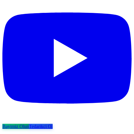
Bayimiz Olun
Tedarikçi Ol