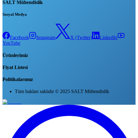
SALT Mühendislik
Sosyal Medya
Facebook
Instagram
X (Twitter)
LinkedIn
YouTube
Ürünlerimiz
Fiyat Listesi
Politikalarımız
Tüm hakları saklıdır © 2025 SALT Mühendislik