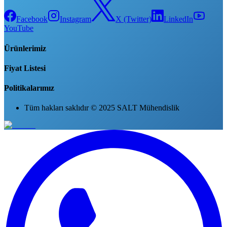
Facebook
Instagram
X (Twitter)
LinkedIn
YouTube
Ürünlerimiz
Fiyat Listesi
Politikalarımız
Tüm hakları saklıdır © 2025 SALT Mühendislik