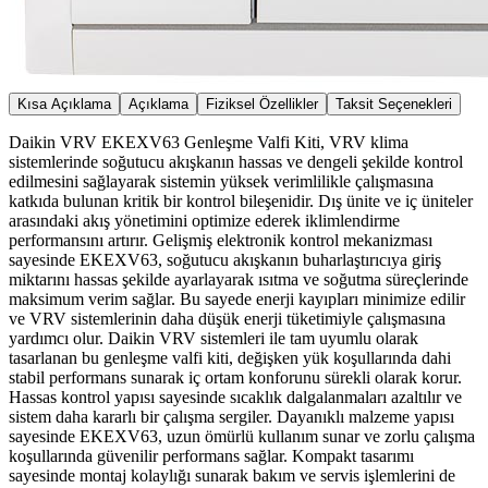
Kısa Açıklama
Açıklama
Fiziksel Özellikler
Taksit Seçenekleri
Daikin VRV EKEXV63 Genleşme Valfi Kiti, VRV klima
sistemlerinde soğutucu akışkanın hassas ve dengeli şekilde kontrol
edilmesini sağlayarak sistemin yüksek verimlilikle çalışmasına
katkıda bulunan kritik bir kontrol bileşenidir. Dış ünite ve iç üniteler
arasındaki akış yönetimini optimize ederek iklimlendirme
performansını artırır. Gelişmiş elektronik kontrol mekanizması
sayesinde EKEXV63, soğutucu akışkanın buharlaştırıcıya giriş
miktarını hassas şekilde ayarlayarak ısıtma ve soğutma süreçlerinde
maksimum verim sağlar. Bu sayede enerji kayıpları minimize edilir
ve VRV sistemlerinin daha düşük enerji tüketimiyle çalışmasına
yardımcı olur. Daikin VRV sistemleri ile tam uyumlu olarak
tasarlanan bu genleşme valfi kiti, değişken yük koşullarında dahi
stabil performans sunarak iç ortam konforunu sürekli olarak korur.
Hassas kontrol yapısı sayesinde sıcaklık dalgalanmaları azaltılır ve
sistem daha kararlı bir çalışma sergiler. Dayanıklı malzeme yapısı
sayesinde EKEXV63, uzun ömürlü kullanım sunar ve zorlu çalışma
koşullarında güvenilir performans sağlar. Kompakt tasarımı
sayesinde montaj kolaylığı sunarak bakım ve servis işlemlerini de