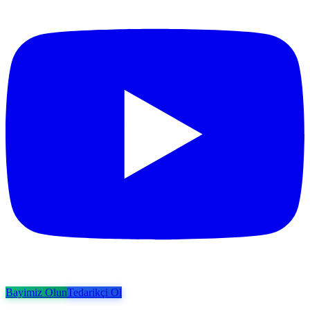
Bayimiz Olun
Tedarikçi Ol