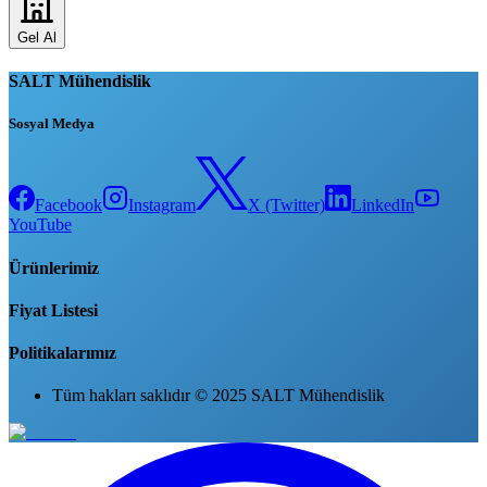
Gel Al
SALT Mühendislik
Sosyal Medya
Facebook
Instagram
X (Twitter)
LinkedIn
YouTube
Ürünlerimiz
Fiyat Listesi
Politikalarımız
Tüm hakları saklıdır © 2025 SALT Mühendislik