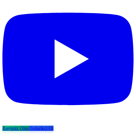
Bayimiz Olun
Tedarikçi Ol