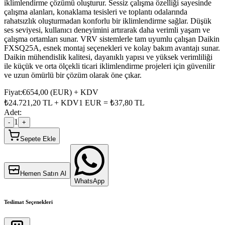
iklimlendirme çözümü oluşturur. Sessiz çalışma özelliği sayesinde
çalışma alanları, konaklama tesisleri ve toplantı odalarında
rahatsızlık oluşturmadan konforlu bir iklimlendirme sağlar. Düşük
ses seviyesi, kullanıcı deneyimini artırarak daha verimli yaşam ve
çalışma ortamları sunar. VRV sistemlerle tam uyumlu çalışan Daikin
FXSQ25A, esnek montaj seçenekleri ve kolay bakım avantajı sunar.
Daikin mühendislik kalitesi, dayanıklı yapısı ve yüksek verimliliği
ile küçük ve orta ölçekli ticari iklimlendirme projeleri için güvenilir
ve uzun ömürlü bir çözüm olarak öne çıkar.
Fiyat:
€
654,00
(
EUR
) + KDV
₺
24.721,20
TL + KDV
1
EUR
= ₺
37,80
TL
Adet:
1
-
+
Sepete Ekle
Hemen Satın Al
WhatsApp
Teslimat Seçenekleri