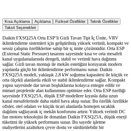
Kısa Açıklama
Açıklama
Fiziksel Özellikler
Teknik Özellikler
Taksit Seçenekleri
Daikin FXSQ25A Orta ESP’li Gizli Tavan Tipi İç Ünite, VRV
iklimlendirme sistemleri için geliştirilmiş yüksek verimli, kompakt ve
sessiz çalışma özelliklerine sahip bir iç ünite çözümüdür. Orta ESP
(External Static Pressure) tasarımı sayesinde kısa ve orta mesafeli
kanal uygulamalarında dengeli, stabil ve verimli hava dağıtımı
sağlar. Gizli tavan montajı ile mekân estetiğini koruyarak modern
yapılarda güçlü bir iklimlendirme performansı sunar. Daikin
FXSQ25A modeli, yaklaşık 2,8 kW soğutma kapasitesi ile küçük ve
orta ölçekli alanlarda etkili ve stabil iklimlendirme sağlar. Kompakt
yapısı sayesinde dar tavan boşluklarına kolayca entegre edilir ve
mimari projelerde alan kullanımını optimize eder. Orta ESP özelliği
sayesinde FXSQ25A, düşük ESP modellere kıyasla daha uzun
kanal mesafelerinde daha stabil hava akışı sunar. Bu özellik özellikle
ofisler, otel odaları ve küçük ticari alanlarda homojen sıcaklık
dağılımı sağlayarak iç mekân konforunu artırır. Yüksek verimli DC
fan motoru teknolojisi ile donatılan Daikin FXSQ25A, düşük enerji
tüketimi ile yüksek performans sunar. Bu sayede işletme
maliyetlerini azaltırken çevre dostu ve sürdürülebilir bir