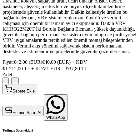
sırasında kolaylık sağlayan ürün, ticari binalar, ofisler, oteller,
hastaneler, alışveriş merkezleri ve büyük ölçekli iklimlendirme
projelerinde güvenle kullanılabilir. Daikin kalitesiyle üretilen bu
bağlantı elemanı, VRV sistemlerinin uzun ömürlü ve verimli
çalışması için önemli bir tamamlayıcı ekipmandır. Daikin VRV
KHRQ22M20T İki Borulu Bağlantı Elemanı, yüksek dayanıklılığı,
güvenilir bağlantı performansı ve sistem uyumluluğu ile profesyonel
VRV uygulamalarında tercih edilen önemli montaj bileşenlerinden
biridir. Verimli akış yönetimi sağlayarak sistem performansını
destekler ve iklimlendirme projelerinde güvenilir çözümler sunar.
Fiyat:
€
42,00
(
EUR
)
€
40,00
(
EUR
) + KDV
₺
1.512,00
TL + KDV
1
EUR
= ₺
37,80
TL
Adet:
1
-
+
Sepete Ekle
Hemen Satın Al
WhatsApp
Teslimat Seçenekleri