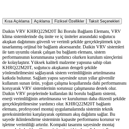
Kısa Açıklama
Açıklama
Fiziksel Özellikler
Taksit Seçenekleri
Daikin VRV KHRQ22M20T İki Borulu Bağlantı Elemanı, VRV
klima sistemlerinde dış ünite ve iç üniteler arasındaki soğutucu
akışkan dağıtımını güvenli ve verimli şekilde gerçekleştirmek için
tasarlanmış orijinal bir bağlantı aksesuarıdır. Daikin VRV sistemleri
ile tam uyumlu olarak çalışan bu bağlantı elemanı, sistem
performansının korunmasına yardımcı olurken kurulum süreçlerini
de kolaylaştırır. Yüksek kaliteli malzeme yapısına sahip olan
KHRQ22M20T, soğutucu akışkanın dengeli şekilde
yönlendirilmesini sağlayarak sistem verimliliğinin artırılmasına
katkıda bulunur. Sağlam yapısı sayesinde uzun yıllar güvenilir
kullanım sunan ürün, yoğun çalışma koşullarında dahi performansını
koruyarak VRV sistemlerinin sorunsuz çalışmasına destek olur.
Daikin VRV projelerinde kullanılan iki borulu bağlantı sistemi,
enerji verimliliğinin artırılmasına ve kurulumun daha düzenli şekilde
gerçekleştirilmesine yardımcı olur. KHRQ22M20T bağlantı
elemanı, profesyonel montaj uygulamalarında sistemin teknik
gereksinimlerini karşılayarak optimum akış dağılımı sağlar. Bu
sayede iklimlendirme sisteminin kapasite performansı korunur ve
işletme verimliliği artırılır. Kompakt tasarımı sayesinde montaj