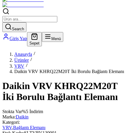
Search
Giriş Yap
Menü
Sepet
Anasayfa
Ürünler
VRV
Daikin VRV KHRQ22M20T İki Borulu Bağlantı Elemanı
Daikin VRV KHRQ22M20T
İki Borulu Bağlantı Elemanı
Stokta Var
%
5
İndirim
Marka:
Daikin
Kategori:
VRV
,
Bağlantı Elemanı
Stok Kodu:
SLTVRV130001