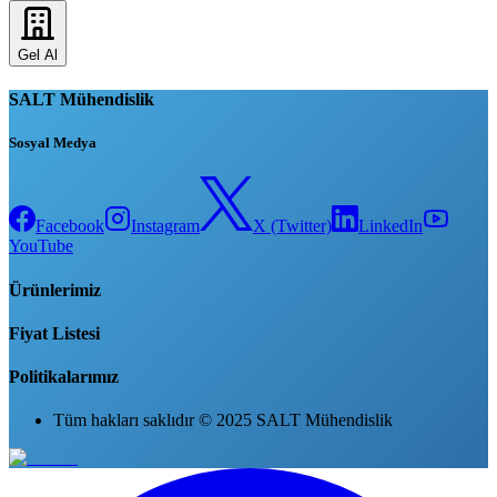
Gel Al
SALT Mühendislik
Sosyal Medya
Facebook
Instagram
X (Twitter)
LinkedIn
YouTube
Ürünlerimiz
Fiyat Listesi
Politikalarımız
Tüm hakları saklıdır © 2025 SALT Mühendislik