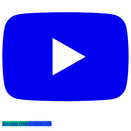
Bayimiz Olun
Tedarikçi Ol