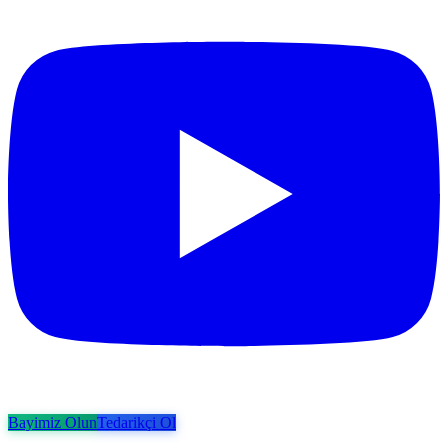
Bayimiz Olun
Tedarikçi Ol