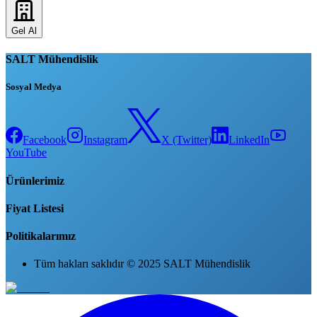
Gel Al
SALT Mühendislik
Sosyal Medya
Facebook
Instagram
X (Twitter)
LinkedIn
YouTube
Ürünlerimiz
Fiyat Listesi
Politikalarımız
Tüm hakları saklıdır © 2025 SALT Mühendislik