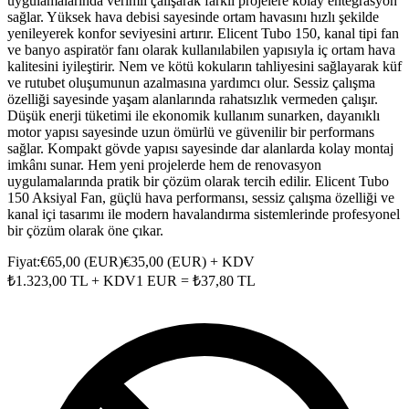
uygulamalarında verimli çalışarak farklı projelere kolay entegrasyon
sağlar. Yüksek hava debisi sayesinde ortam havasını hızlı şekilde
yenileyerek konfor seviyesini artırır. Elicent Tubo 150, kanal tipi fan
ve banyo aspiratör fanı olarak kullanılabilen yapısıyla iç ortam hava
kalitesini iyileştirir. Nem ve kötü kokuların tahliyesini sağlayarak küf
ve rutubet oluşumunun azalmasına yardımcı olur. Sessiz çalışma
özelliği sayesinde yaşam alanlarında rahatsızlık vermeden çalışır.
Düşük enerji tüketimi ile ekonomik kullanım sunarken, dayanıklı
motor yapısı sayesinde uzun ömürlü ve güvenilir bir performans
sağlar. Kompakt gövde yapısı sayesinde dar alanlarda kolay montaj
imkânı sunar. Hem yeni projelerde hem de renovasyon
uygulamalarında pratik bir çözüm olarak tercih edilir. Elicent Tubo
150 Aksiyal Fan, güçlü hava performansı, sessiz çalışma özelliği ve
kanal içi tasarımı ile modern havalandırma sistemlerinde profesyonel
bir çözüm olarak öne çıkar.
Fiyat:
€
65,00
(
EUR
)
€
35,00
(
EUR
) + KDV
₺
1.323,00
TL + KDV
1
EUR
= ₺
37,80
TL