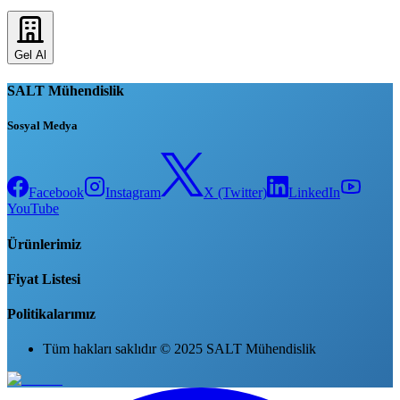
Gel Al
SALT Mühendislik
Sosyal Medya
Facebook
Instagram
X (Twitter)
LinkedIn
YouTube
Ürünlerimiz
Fiyat Listesi
Politikalarımız
Tüm hakları saklıdır © 2025 SALT Mühendislik