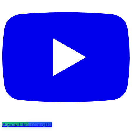
Bayimiz Olun
Tedarikçi Ol