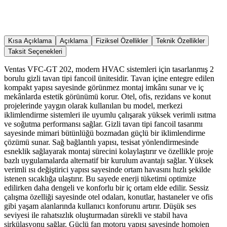
Kısa Açıklama
Açıklama
Fiziksel Özellikler
Teknik Özellikler
Taksit Seçenekleri
Ventas VFC-GT 202, modern HVAC sistemleri için tasarlanmış 2
borulu gizli tavan tipi fancoil ünitesidir. Tavan içine entegre edilen
kompakt yapısı sayesinde görünmez montaj imkânı sunar ve iç
mekânlarda estetik görünümü korur. Otel, ofis, rezidans ve konut
projelerinde yaygın olarak kullanılan bu model, merkezi
iklimlendirme sistemleri ile uyumlu çalışarak yüksek verimli ısıtma
ve soğutma performansı sağlar. Gizli tavan tipi fancoil tasarımı
sayesinde mimari bütünlüğü bozmadan güçlü bir iklimlendirme
çözümü sunar. Sağ bağlantılı yapısı, tesisat yönlendirmesinde
esneklik sağlayarak montaj sürecini kolaylaştırır ve özellikle proje
bazlı uygulamalarda alternatif bir kurulum avantajı sağlar. Yüksek
verimli ısı değiştirici yapısı sayesinde ortam havasını hızlı şekilde
istenen sıcaklığa ulaştırır. Bu sayede enerji tüketimi optimize
edilirken daha dengeli ve konforlu bir iç ortam elde edilir. Sessiz
çalışma özelliği sayesinde otel odaları, konutlar, hastaneler ve ofis
gibi yaşam alanlarında kullanıcı konforunu artırır. Düşük ses
seviyesi ile rahatsızlık oluşturmadan sürekli ve stabil hava
sirkülasyonu sağlar. Güçlü fan motoru yapısı sayesinde homojen