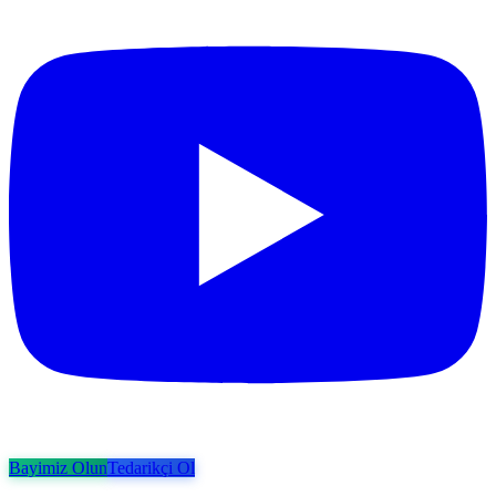
Bayimiz Olun
Tedarikçi Ol