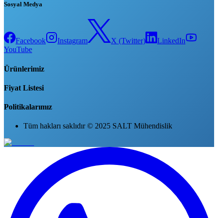
Sosyal Medya
Facebook
Instagram
X (Twitter)
LinkedIn
YouTube
Ürünlerimiz
Fiyat Listesi
Politikalarımız
Tüm hakları saklıdır © 2025 SALT Mühendislik