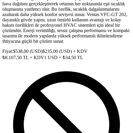
hava dağılımı gerçekleştirerek ortamın her noktasında eşit sıcaklık
oluşmasına yardımcı olur. Bu özellik, sıcaklık dalgalanmalarını
azaltarak daha yüksek konfor seviyesi sunar. Ventas VFC-GT 202,
dayanıklı gövde yapısı, uzun ömürlü kullanım avantajı ve kolay
bakım özellikleri ile profesyonel HVAC sistemleri için ideal bir
çözümdür. Enerji verimliliği, sessiz çalışma performansı ve kompakt
tasarımı ile modern yapılarda yüksek performanslı iklimlendirme
ihtiyacına güçlü bir çözüm sunar.
Fiyat:
$
538,00
(
USD
)
$
235,00
(
USD
) + KDV
₺
8.107,50
TL + KDV
1
USD
= ₺
34,50
TL