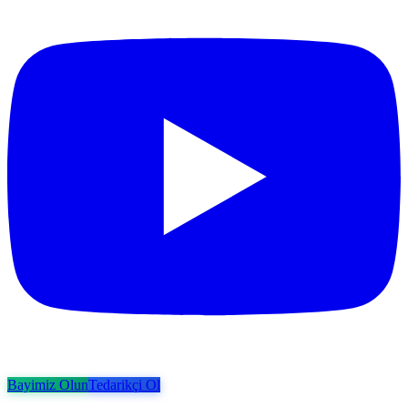
Bayimiz Olun
Tedarikçi Ol