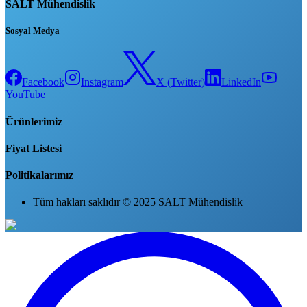
SALT Mühendislik
Sosyal Medya
Facebook
Instagram
X (Twitter)
LinkedIn
YouTube
Ürünlerimiz
Fiyat Listesi
Politikalarımız
Tüm hakları saklıdır © 2025 SALT Mühendislik