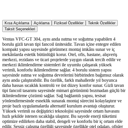
Kısa Açıklama
Açıklama
Fiziksel Özellikler
Teknik Özellikler
Taksit Seçenekleri
Ventas VFC-GT 304, aynı anda ısıtma ve soğutma yapabilen 4
borulu gizli tavan tipi fancoil ünitesidir. Tavan içine entegre edilen
kompakt yapısı sayesinde görünmez montaj imkânı sunar ve iç
mekânlarda estetik bütünlüğü korur. Otel, ofis, hastane, alışveriş
merkezi, rezidans ve ticari projelerde yaygın olarak tercih edilir ve
merkezi iklimlendirme sistemleri ile uyumlu çalışarak yüksek
verimli, konforlu iklimlendirme sağlar. 4 borulu sistem yapısı
sayesinde ısıtma ve soğutma devrelerini birbirinden bağımsız olarak
aynı anda çalıştırabilir. Bu özellik, farklı mahallerde yıl boyunca
daha hassas sıcaklık kontrolü ve üst düzey konfor sunar. Gizli tavan
tipi fancoil tasarımı sayesinde mimari görünümü bozmadan güçlü bir
iklimlendirme çözümü sağlar. Sağ bağlantılı yapısı, tesisat
yönlendirmesinde esneklik sunarak montaj sürecini kolaylaştırır ve
proje bazlı uygulamalarda alternatif kurulum avantajı oluşturur.
Yüksek verimli ısı değiştirici teknolojisi sayesinde ortam havasını
hızlı şekilde istenen sıcaklığa ulaştırır. Bu sayede enerji tüketimi
optimize edilirken daha stabil, dengeli ve konforlu bir iç ortam elde
edilir. Sessiz çalışma özelliği sayesinde özellikle otel odaları, ofisler