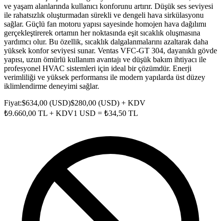
ve yaşam alanlarında kullanıcı konforunu artırır. Düşük ses seviyesi
ile rahatsızlık oluşturmadan sürekli ve dengeli hava sirkülasyonu
sağlar. Güçlü fan motoru yapısı sayesinde homojen hava dağılımı
gerçekleştirerek ortamın her noktasında eşit sıcaklık oluşmasına
yardımcı olur. Bu özellik, sıcaklık dalgalanmalarını azaltarak daha
yüksek konfor seviyesi sunar. Ventas VFC-GT 304, dayanıklı gövde
yapısı, uzun ömürlü kullanım avantajı ve düşük bakım ihtiyacı ile
profesyonel HVAC sistemleri için ideal bir çözümdür. Enerji
verimliliği ve yüksek performansı ile modern yapılarda üst düzey
iklimlendirme deneyimi sağlar.
Fiyat:
$
634,00
(
USD
)
$
280,00
(
USD
) + KDV
₺
9.660,00
TL + KDV
1
USD
= ₺
34,50
TL