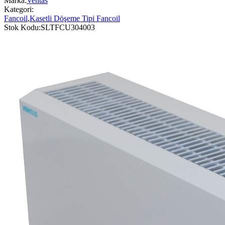
Marka:
Ventas
Kategori:
Fancoil
,
Kasetli Döşeme Tipi Fancoil
Stok Kodu:
SLTFCU304003