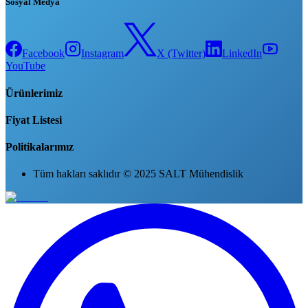
Sosyal Medya
Facebook
Instagram
X (Twitter)
LinkedIn
YouTube
Ürünlerimiz
Fiyat Listesi
Politikalarımız
Tüm hakları saklıdır © 2025 SALT Mühendislik