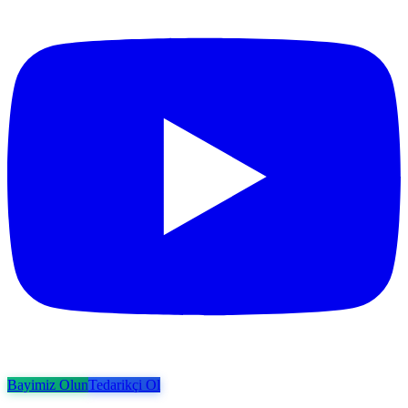
Bayimiz Olun
Tedarikçi Ol