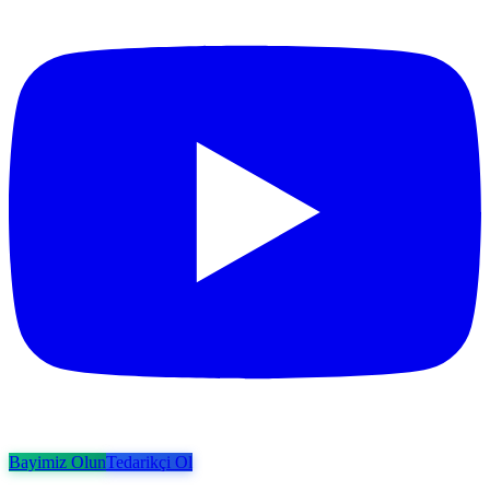
Bayimiz Olun
Tedarikçi Ol