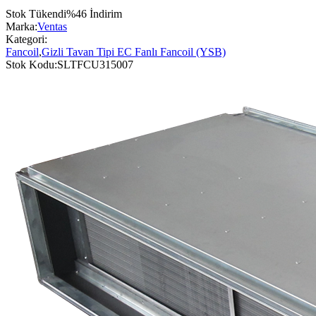
Stok Tükendi
%
46
İndirim
Marka:
Ventas
Kategori:
Fancoil
,
Gizli Tavan Tipi EC Fanlı Fancoil (YSB)
Stok Kodu:
SLTFCU315007