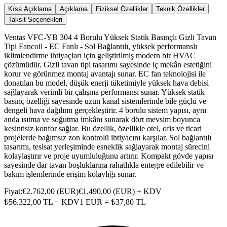
Kısa Açıklama
Açıklama
Fiziksel Özellikler
Teknik Özellikler
Taksit Seçenekleri
Ventas VFC-YB 304 4 Borulu Yüksek Statik Basınçlı Gizli Tavan
Tipi Fancoil - EC Fanlı - Sol Bağlantılı, yüksek performanslı
iklimlendirme ihtiyaçları için geliştirilmiş modern bir HVAC
çözümüdür. Gizli tavan tipi tasarımı sayesinde iç mekân estetiğini
korur ve görünmez montaj avantajı sunar. EC fan teknolojisi ile
donatılan bu model, düşük enerji tüketimiyle yüksek hava debisi
sağlayarak verimli bir çalışma performansı sunar. Yüksek statik
basınç özelliği sayesinde uzun kanal sistemlerinde bile güçlü ve
dengeli hava dağılımı gerçekleştirir. 4 borulu sistem yapısı, aynı
anda ısıtma ve soğutma imkânı sunarak dört mevsim boyunca
kesintisiz konfor sağlar. Bu özellik, özellikle otel, ofis ve ticari
projelerde bağımsız zon kontrolü ihtiyacını karşılar. Sol bağlantılı
tasarımı, tesisat yerleşiminde esneklik sağlayarak montaj sürecini
kolaylaştırır ve proje uyumluluğunu artırır. Kompakt gövde yapısı
sayesinde dar tavan boşluklarına rahatlıkla entegre edilebilir ve
bakım işlemlerinde erişim kolaylığı sunar.
Fiyat:
€
2.762,00
(
EUR
)
€
1.490,00
(
EUR
) + KDV
₺
56.322,00
TL + KDV
1
EUR
= ₺
37,80
TL