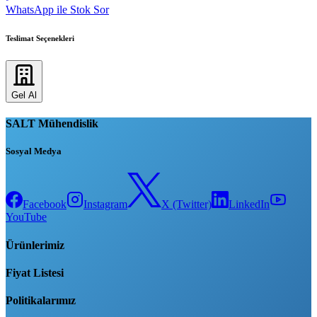
WhatsApp ile Stok Sor
Teslimat Seçenekleri
Gel Al
SALT Mühendislik
Sosyal Medya
Facebook
Instagram
X (Twitter)
LinkedIn
YouTube
Ürünlerimiz
Fiyat Listesi
Politikalarımız