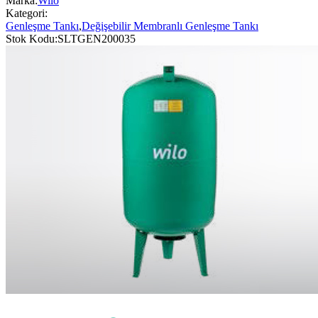
Marka:
Wilo
Kategori:
Genleşme Tankı
,
Değişebilir Membranlı Genleşme Tankı
Stok Kodu:
SLTGEN200035