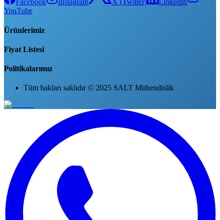
Facebook
Instagram
X (Twitter)
LinkedIn
YouTube
Ürünlerimiz
Fiyat Listesi
Politikalarımız
Tüm hakları saklıdır © 2025 SALT Mühendislik