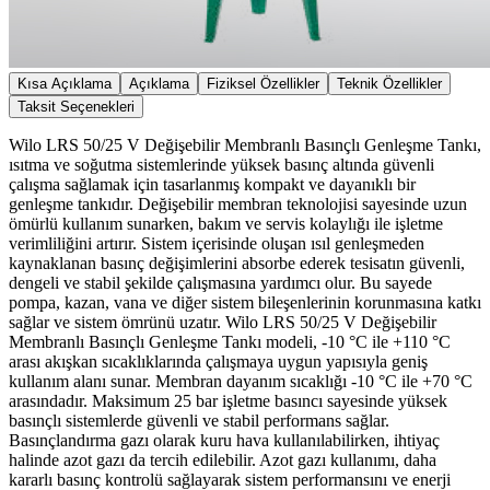
Kısa Açıklama
Açıklama
Fiziksel Özellikler
Teknik Özellikler
Taksit Seçenekleri
Wilo LRS 50/25 V Değişebilir Membranlı Basınçlı Genleşme Tankı,
ısıtma ve soğutma sistemlerinde yüksek basınç altında güvenli
çalışma sağlamak için tasarlanmış kompakt ve dayanıklı bir
genleşme tankıdır. Değişebilir membran teknolojisi sayesinde uzun
ömürlü kullanım sunarken, bakım ve servis kolaylığı ile işletme
verimliliğini artırır. Sistem içerisinde oluşan ısıl genleşmeden
kaynaklanan basınç değişimlerini absorbe ederek tesisatın güvenli,
dengeli ve stabil şekilde çalışmasına yardımcı olur. Bu sayede
pompa, kazan, vana ve diğer sistem bileşenlerinin korunmasına katkı
sağlar ve sistem ömrünü uzatır. Wilo LRS 50/25 V Değişebilir
Membranlı Basınçlı Genleşme Tankı modeli, -10 °C ile +110 °C
arası akışkan sıcaklıklarında çalışmaya uygun yapısıyla geniş
kullanım alanı sunar. Membran dayanım sıcaklığı -10 °C ile +70 °C
arasındadır. Maksimum 25 bar işletme basıncı sayesinde yüksek
basınçlı sistemlerde güvenli ve stabil performans sağlar.
Basınçlandırma gazı olarak kuru hava kullanılabilirken, ihtiyaç
halinde azot gazı da tercih edilebilir. Azot gazı kullanımı, daha
kararlı basınç kontrolü sağlayarak sistem performansını ve enerji