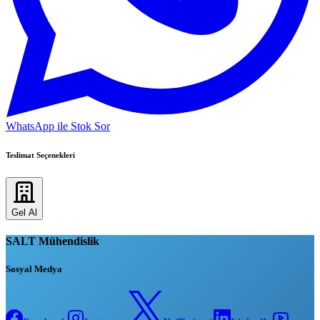
WhatsApp ile Stok Sor
Teslimat Seçenekleri
Gel Al
SALT Mühendislik
Sosyal Medya