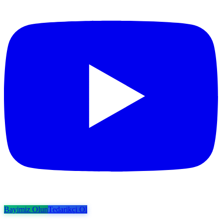
Bayimiz Olun
Tedarikçi Ol