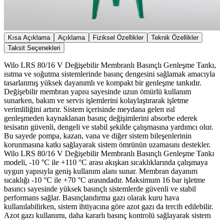
Kısa Açıklama
Açıklama
Fiziksel Özellikler
Teknik Özellikler
Taksit Seçenekleri
Wilo LRS 80/16 V Değişebilir Membranlı Basınçlı Genleşme Tankı,
ısıtma ve soğutma sistemlerinde basınç dengesini sağlamak amacıyla
tasarlanmış yüksek dayanımlı ve kompakt bir genleşme tankıdır.
Değişebilir membran yapısı sayesinde uzun ömürlü kullanım
sunarken, bakım ve servis işlemlerini kolaylaştırarak işletme
verimliliğini artırır. Sistem içerisinde meydana gelen ısıl
genleşmeden kaynaklanan basınç değişimlerini absorbe ederek
tesisatın güvenli, dengeli ve stabil şekilde çalışmasına yardımcı olur.
Bu sayede pompa, kazan, vana ve diğer sistem bileşenlerinin
korunmasına katkı sağlayarak sistem ömrünün uzamasını destekler.
Wilo LRS 80/16 V Değişebilir Membranlı Basınçlı Genleşme Tankı
modeli, -10 °C ile +110 °C arası akışkan sıcaklıklarında çalışmaya
uygun yapısıyla geniş kullanım alanı sunar. Membran dayanım
sıcaklığı -10 °C ile +70 °C arasındadır. Maksimum 16 bar işletme
basıncı sayesinde yüksek basınçlı sistemlerde güvenli ve stabil
performans sağlar. Basınçlandırma gazı olarak kuru hava
kullanılabilirken, sistem ihtiyacına göre azot gazı da tercih edilebilir.
Azot gazı kullanımı, daha kararlı basınç kontrolü sağlayarak sistem