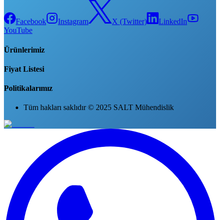
Facebook
Instagram
X (Twitter)
LinkedIn
YouTube
Ürünlerimiz
Fiyat Listesi
Politikalarımız
Tüm hakları saklıdır © 2025 SALT Mühendislik