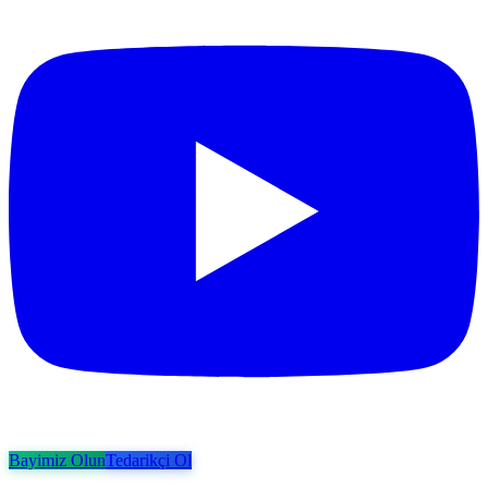
Bayimiz Olun
Tedarikçi Ol