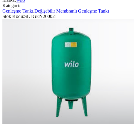
Marka:
Wilo
Kategori:
Genleşme Tankı
,
Değişebilir Membranlı Genleşme Tankı
Stok Kodu:
SLTGEN200021