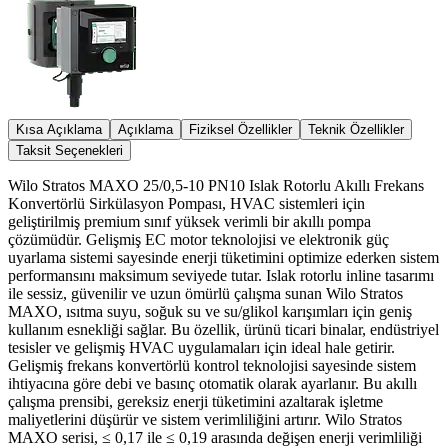
Kısa Açıklama
Açıklama
Fiziksel Özellikler
Teknik Özellikler
Taksit Seçenekleri
Wilo Stratos MAXO 25/0,5-10 PN10 Islak Rotorlu Akıllı Frekans
Konvertörlü Sirkülasyon Pompası, HVAC sistemleri için
geliştirilmiş premium sınıf yüksek verimli bir akıllı pompa
çözümüdür. Gelişmiş EC motor teknolojisi ve elektronik güç
uyarlama sistemi sayesinde enerji tüketimini optimize ederken sistem
performansını maksimum seviyede tutar. Islak rotorlu inline tasarımı
ile sessiz, güvenilir ve uzun ömürlü çalışma sunan Wilo Stratos
MAXO, ısıtma suyu, soğuk su ve su/glikol karışımları için geniş
kullanım esnekliği sağlar. Bu özellik, ürünü ticari binalar, endüstriyel
tesisler ve gelişmiş HVAC uygulamaları için ideal hale getirir.
Gelişmiş frekans konvertörlü kontrol teknolojisi sayesinde sistem
ihtiyacına göre debi ve basınç otomatik olarak ayarlanır. Bu akıllı
çalışma prensibi, gereksiz enerji tüketimini azaltarak işletme
maliyetlerini düşürür ve sistem verimliliğini artırır. Wilo Stratos
MAXO serisi, ≤ 0,17 ile ≤ 0,19 arasında değişen enerji verimliliği