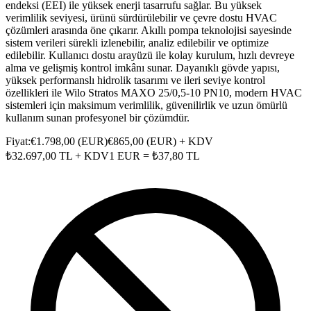
endeksi (EEI) ile yüksek enerji tasarrufu sağlar. Bu yüksek
verimlilik seviyesi, ürünü sürdürülebilir ve çevre dostu HVAC
çözümleri arasında öne çıkarır. Akıllı pompa teknolojisi sayesinde
sistem verileri sürekli izlenebilir, analiz edilebilir ve optimize
edilebilir. Kullanıcı dostu arayüzü ile kolay kurulum, hızlı devreye
alma ve gelişmiş kontrol imkânı sunar. Dayanıklı gövde yapısı,
yüksek performanslı hidrolik tasarımı ve ileri seviye kontrol
özellikleri ile Wilo Stratos MAXO 25/0,5-10 PN10, modern HVAC
sistemleri için maksimum verimlilik, güvenilirlik ve uzun ömürlü
kullanım sunan profesyonel bir çözümdür.
Fiyat:
€
1.798,00
(
EUR
)
€
865,00
(
EUR
) + KDV
₺
32.697,00
TL + KDV
1
EUR
= ₺
37,80
TL