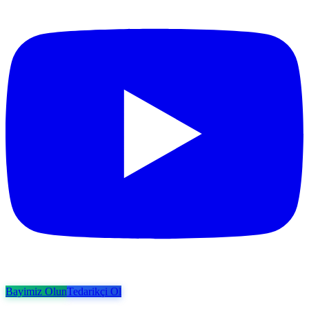
Bayimiz Olun
Tedarikçi Ol