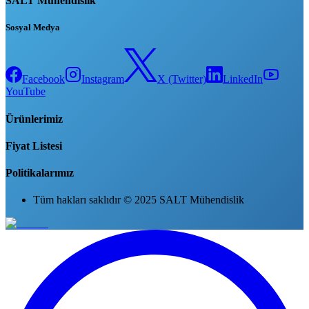
SALT Mühendislik
Sosyal Medya
Facebook
Instagram
X (Twitter)
LinkedIn
YouTube
Ürünlerimiz
Fiyat Listesi
Politikalarımız
Tüm hakları saklıdır © 2025 SALT Mühendislik