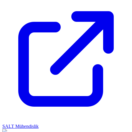
SALT Mühendislik