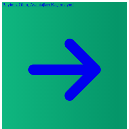
Bayimiz Olun, Avantajları Kaçırmayın!