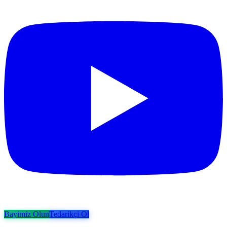
Bayimiz Olun
Tedarikçi Ol