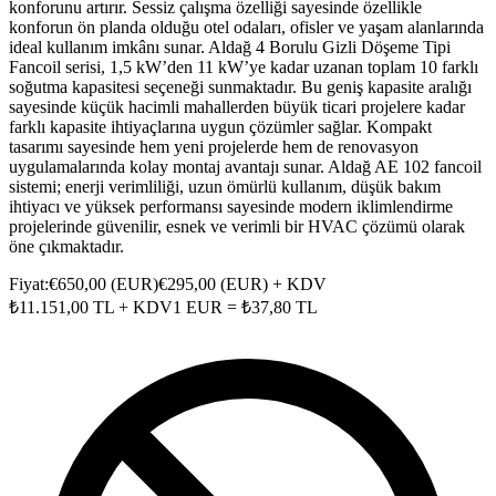
konforunu artırır. Sessiz çalışma özelliği sayesinde özellikle
konforun ön planda olduğu otel odaları, ofisler ve yaşam alanlarında
ideal kullanım imkânı sunar. Aldağ 4 Borulu Gizli Döşeme Tipi
Fancoil serisi, 1,5 kW’den 11 kW’ye kadar uzanan toplam 10 farklı
soğutma kapasitesi seçeneği sunmaktadır. Bu geniş kapasite aralığı
sayesinde küçük hacimli mahallerden büyük ticari projelere kadar
farklı kapasite ihtiyaçlarına uygun çözümler sağlar. Kompakt
tasarımı sayesinde hem yeni projelerde hem de renovasyon
uygulamalarında kolay montaj avantajı sunar. Aldağ AE 102 fancoil
sistemi; enerji verimliliği, uzun ömürlü kullanım, düşük bakım
ihtiyacı ve yüksek performansı sayesinde modern iklimlendirme
projelerinde güvenilir, esnek ve verimli bir HVAC çözümü olarak
öne çıkmaktadır.
Fiyat:
€
650,00
(
EUR
)
€
295,00
(
EUR
) + KDV
₺
11.151,00
TL + KDV
1
EUR
= ₺
37,80
TL