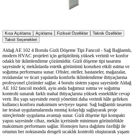
Kısa Açıklama
Açıklama
Fiziksel Özellikler
Teknik Özellikler
Taksit Seçenekleri
Aldağ AE 102 4 Borulu Gizli Döşeme Tipi Fancoil - Sağ Bağlantılı,
modern HVAC projeleri için geliştirilmiş yüksek verimli ve konfor
odaklı bir iklimlendirme çözümüdür. Gizli döşeme tipi tasarımı
sayesinde iç mekânlarda estetik görünümü korurken etkili ısıtma ve
soğutma performansı sunar. Ofisler, oteller, hastaneler, mağazalar,
rezidanslar ve ticari yapılarda konforlu iklimlendirme ihtiyaçlarına
profesyonel çözümler sağlar. 4 borulu sistem yapısı sayesinde Aldağ
AE 102 fancoil modeli, aynı anda bağımsız ısıtma ve soğutma
kontrolü sunarak farklı mahal ihtiyaçlarına yüksek esneklikle cevap
verir. Bu yapı sayesinde enerji yönetimi daha verimli hâle gelirken
kullanıcı konforu maksimum seviyeye taşınır. Sağ bağlantılı tasarımı
ise tesisat uygulamalarında montaj kolaylığı sağlayarak proje
süreçlerinde uygulama avantajı sunar. Gizli döşeme tipi kompakt
yapısı sayesinde cihaz, mekân içerisinde minimum görünürlükle
maksimum performans sağlar. Homojen hava dağılımı özelliği ile
ortamın her noktasında dengeli sıcaklık kontrolü oluşturarak yaşam