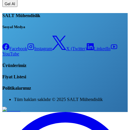
Gel Al
SALT Mühendislik
Sosyal Medya
Facebook
Instagram
X (Twitter)
LinkedIn
YouTube
Ürünlerimiz
Fiyat Listesi
Politikalarımız
Tüm hakları saklıdır © 2025 SALT Mühendislik