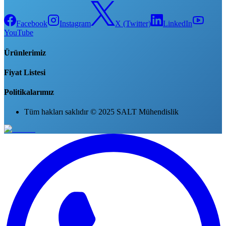
Facebook
Instagram
X (Twitter)
LinkedIn
YouTube
Ürünlerimiz
Fiyat Listesi
Politikalarımız
Tüm hakları saklıdır © 2025 SALT Mühendislik