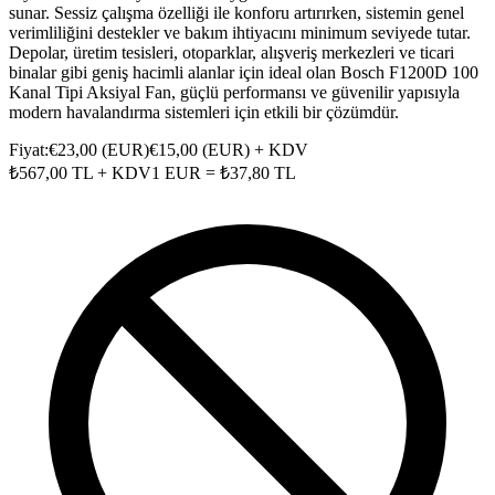
sunar. Sessiz çalışma özelliği ile konforu artırırken, sistemin genel
verimliliğini destekler ve bakım ihtiyacını minimum seviyede tutar.
Depolar, üretim tesisleri, otoparklar, alışveriş merkezleri ve ticari
binalar gibi geniş hacimli alanlar için ideal olan Bosch F1200D 100
Kanal Tipi Aksiyal Fan, güçlü performansı ve güvenilir yapısıyla
modern havalandırma sistemleri için etkili bir çözümdür.
Fiyat:
€
23,00
(
EUR
)
€
15,00
(
EUR
) + KDV
₺
567,00
TL + KDV
1
EUR
= ₺
37,80
TL