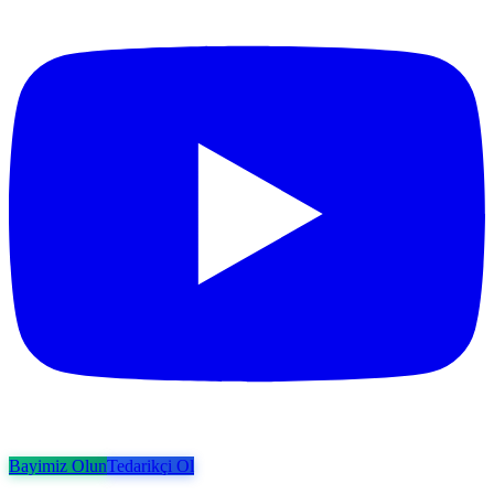
Bayimiz Olun
Tedarikçi Ol