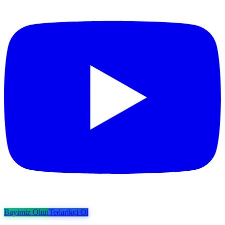
Bayimiz Olun
Tedarikçi Ol