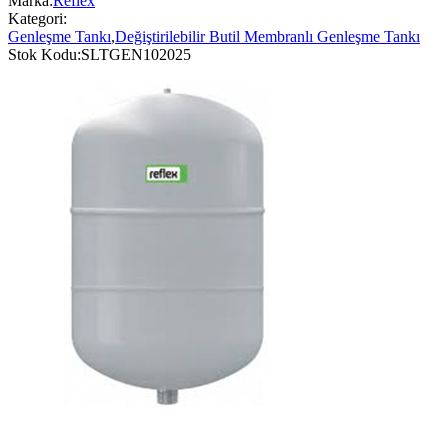
Marka:
Reflex
Kategori:
Genleşme Tankı
,
Değiştirilebilir Butil Membranlı Genleşme Tankı
Stok Kodu:
SLTGEN102025