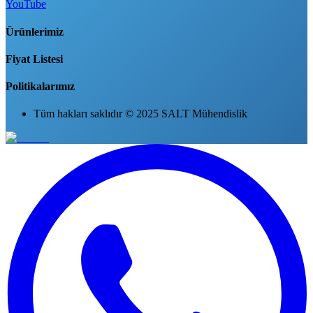
YouTube
Ürünlerimiz
Fiyat Listesi
Politikalarımız
Tüm hakları saklıdır © 2025 SALT Mühendislik