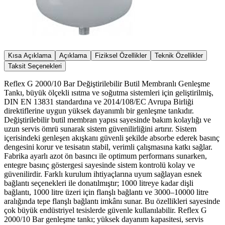
Kısa Açıklama
Açıklama
Fiziksel Özellikler
Teknik Özellikler
Taksit Seçenekleri
Reflex G 2000/10 Bar Değiştirilebilir Butil Membranlı Genleşme
Tankı, büyük ölçekli ısıtma ve soğutma sistemleri için geliştirilmiş,
DIN EN 13831 standardına ve 2014/108/EC Avrupa Birliği
direktiflerine uygun yüksek dayanımlı bir genleşme tankıdır.
Değiştirilebilir butil membran yapısı sayesinde bakım kolaylığı ve
uzun servis ömrü sunarak sistem güvenilirliğini artırır. Sistem
içerisindeki genleşen akışkanı güvenli şekilde absorbe ederek basınç
dengesini korur ve tesisatın stabil, verimli çalışmasına katkı sağlar.
Fabrika ayarlı azot ön basıncı ile optimum performans sunarken,
entegre basınç göstergesi sayesinde sistem kontrolü kolay ve
güvenilirdir. Farklı kurulum ihtiyaçlarına uyum sağlayan esnek
bağlantı seçenekleri ile donatılmıştır; 1000 litreye kadar dişli
bağlantı, 1000 litre üzeri için flanşlı bağlantı ve 3000–10000 litre
aralığında tepe flanşlı bağlantı imkânı sunar. Bu özellikleri sayesinde
çok büyük endüstriyel tesislerde güvenle kullanılabilir. Reflex G
2000/10 Bar genleşme tankı; yüksek dayanım kapasitesi, servis