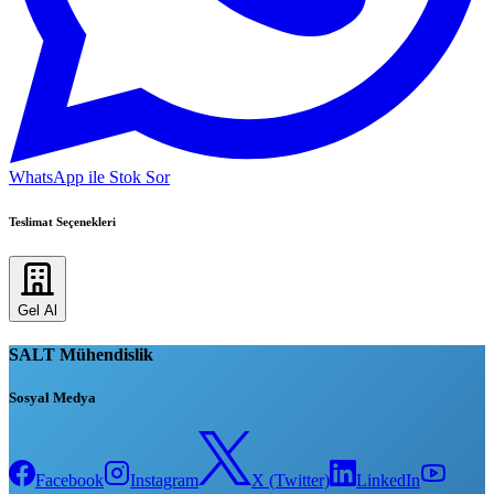
WhatsApp ile Stok Sor
Teslimat Seçenekleri
Gel Al
SALT Mühendislik
Sosyal Medya
Facebook
Instagram
X (Twitter)
LinkedIn