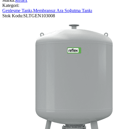
Marka:
Reflex
Kategori:
Genleşme Tankı
,
Membransız Ara Soğutma Tankı
Stok Kodu:
SLTGEN103008