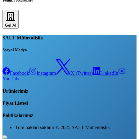
Teslimat Seçenekleri
Gel Al
SALT Mühendislik
Sosyal Medya
Facebook
Instagram
X (Twitter)
LinkedIn
YouTube
Ürünlerimiz
Fiyat Listesi
Politikalarımız
Tüm hakları saklıdır © 2025 SALT Mühendislik