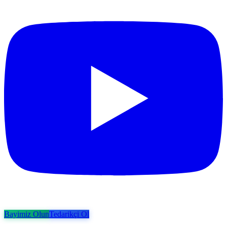
Bayimiz Olun
Tedarikçi Ol