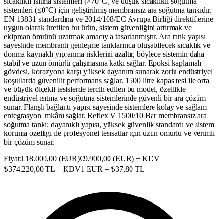
sıcaklıklı ısıtma sistemleri (>70°C) ve düşük sıcaklıklı soğutma
sistemleri (≤0°C) için geliştirilmiş membransız ara soğutma tankıdır.
EN 13831 standardına ve 2014/108/EC Avrupa Birliği direktiflerine
uygun olarak üretilen bu ürün, sistem güvenliğini artırmak ve
ekipman ömrünü uzatmak amacıyla tasarlanmıştır. Ara tank yapısı
sayesinde membranlı genleşme tanklarında oluşabilecek sıcaklık ve
donma kaynaklı yıpranma risklerini azaltır, böylece sistemin daha
stabil ve uzun ömürlü çalışmasına katkı sağlar. Epoksi kaplamalı
gövdesi, korozyona karşı yüksek dayanım sunarak zorlu endüstriyel
koşullarda güvenilir performans sağlar. 1500 litre kapasitesi ile orta
ve büyük ölçekli tesislerde tercih edilen bu model, özellikle
endüstriyel ısıtma ve soğutma sistemlerinde güvenli bir ara çözüm
sunar. Flanşlı bağlantı yapısı sayesinde sistemlere kolay ve sağlam
entegrasyon imkânı sağlar. Reflex V 1500/10 Bar membransız ara
soğutma tankı; dayanıklı yapısı, yüksek güvenlik standardı ve sistem
koruma özelliği ile profesyonel tesisatlar için uzun ömürlü ve verimli
bir çözüm sunar.
Fiyat:
€
18.000,00
(
EUR
)
€
9.900,00
(
EUR
) + KDV
₺
374.220,00
TL + KDV
1
EUR
= ₺
37,80
TL