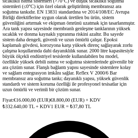
sıcaklıklı ısıtma sistemleri (>70°C) ve düşük sıcaklıklı soğutma
sistemleri (≤0°C) için özel olarak geliştirilmiş membransız ara
soğutma tankıdır. EN 13831 standardına ve 2014/108/EC Avrupa
Birliği direktiflerine uygun olarak üretilen bu ürün, sistem
güvenliğini artırmak ve ekipman ömrünü uzatmak için tasarlanmıştır.
Ara tank yapısı sayesinde membranlı genleşme tanklarının yüksek
sıcaklık ve donma kaynaklı yıpranma riskini azaltır. Bu sayede
sistem daha dengeli, güvenli ve uzun ömürlü çalışır. Epoksi
kaplamalı gövdesi, korozyona karşı yüksek direnç sağlayarak zorlu
çalışma koşullarında dahi dayanıklılık sunar. 2000 litre kapasitesiyle
büyük ölçekli endüstriyel tesislerde kullanılabilen bu model,
özellikle yüksek debili ısıtma ve soğutma sistemlerinde güvenilir bir
ara çözüm sunar. Flanşlı bağlantı yapısı sayesinde sistemlere kolay
ve sağlam entegrasyon imkânı sağlar. Reflex V 2000/6 Bar
membransız ara soğutma tankı; dayanıklı yapısı, yüksek güvenlik
standardı ve sistem koruma özelliği ile profesyonel tesisatlar için
uzun ömürlü ve verimli bir çözüm sunar.
Fiyat:
€
16.000,00
(
EUR
)
€
8.800,00
(
EUR
) + KDV
₺
332.640,00
TL + KDV
1
EUR
= ₺
37,80
TL