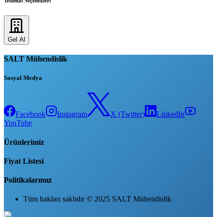
Teslimat Seçenekleri
Gel Al
SALT Mühendislik
Sosyal Medya
Facebook
Instagram
X (Twitter)
LinkedIn
YouTube
Ürünlerimiz
Fiyat Listesi
Politikalarımız
Tüm hakları saklıdır © 2025 SALT Mühendislik