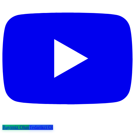
Bayimiz Olun
Tedarikçi Ol