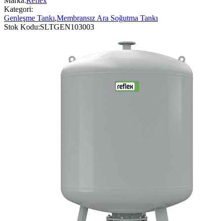
Marka:
Reflex
Kategori:
Genleşme Tankı
,
Membransız Ara Soğutma Tankı
Stok Kodu:
SLTGEN103003